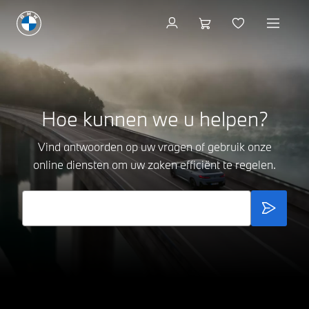
Hoe kunnen we u helpen?
Vind antwoorden op uw vragen of gebruik onze
online diensten om uw zaken efficiënt te regelen.
Hoe update ik de kaart van het navigatiesysteem?
Wat is ConnectedDrive?
Hoe gebruik ik de BMW Digital Key?
Waarvoor dient de My BMW app?
Hoe start ik BMW iDrive opnieuw op?