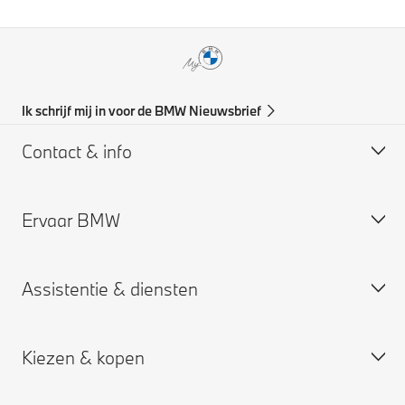
Ik schrijf mij in voor de BMW Nieuwsbrief
Contact & info
Ervaar BMW
Support & Contact
BMW Partner zoeken
Assistentie & diensten
BMW vacatures
BMW Partner vacatures
Kiezen & kopen
BMW Group
Plan een service afspraak
My BMW App