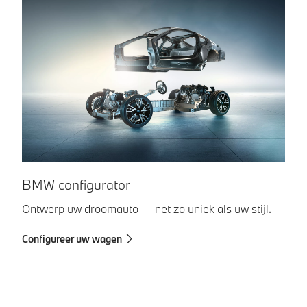
S
BMW configurator
On
Ontwerp uw droomauto — net zo uniek als uw stijl.
af
Configureer uw wagen
Ni